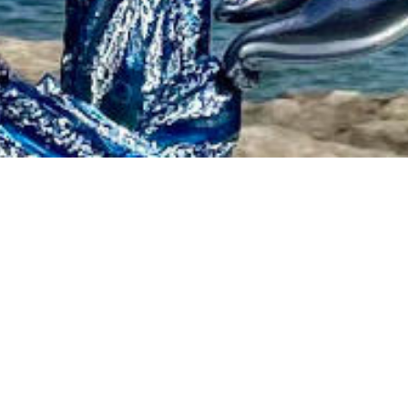
Pré
Bro